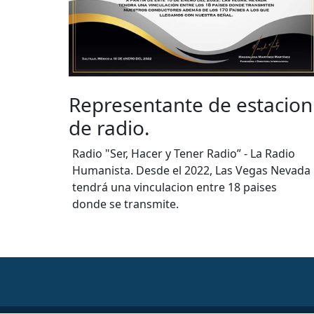
estacion
Toastmaster Internaci
Comunicador y líder competente de
toastmaster internacional. Habilidade
 - La Radio
liderazgo y oratoria. Ayuda a personas
 Vegas Nevada
diversos orígenes a convertirse en líde
 paises
comunicadores y oradores más seguro