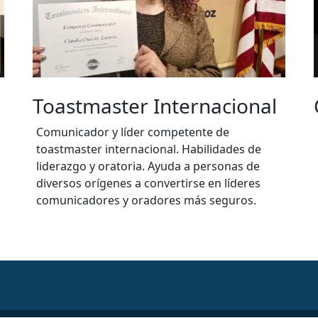
onal
Conduccion de programa
Creadora y conductora del programa radial -
s de
La Escencia De Tu Ser. Todos los martes a las
 de
15:00 hs. tiempo del centro de Méjico. Ser
res
Hacer y Tener Radio - Radio Humanista.
s.